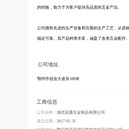
的经验，致力于为客户提供高品质的五金产品。

公司拥有先进的生产设备和完善的生产工艺，从原
稳定可靠。其产品种类丰富，涵盖了各类五金配件、
在团队建设方面，公司汇聚了一批专业素质高、责
公司地址
协作，为公司的发展贡献力量。

鄂州市创业大道东100米
湖北冠通五金制品有限公司始终坚持以客户需求为
续秉承创新、诚信、共赢的经营理念，不断提升自
工商信息
具有影响力的企业。
公司全称：
湖北冠通五金制品有限公司
成立日期：
2017-05-31