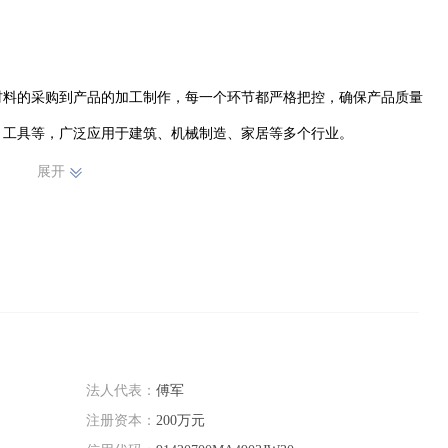
材料的采购到产品的加工制作，每一个环节都严格把控，确保产品质量
工具等，广泛应用于建筑、机械制造、家居等多个行业。

展开
任心强的员工。他们具备扎实的专业知识和熟练的操作技能，能够高效
导向，以优质的产品和服务赢得了客户的信赖与好评。未来，公司将继
身实力，拓展市场，为五金制品行业的发展添砖加瓦，努力成为行业内
法人代表：
傅军
注册资本：
200万元