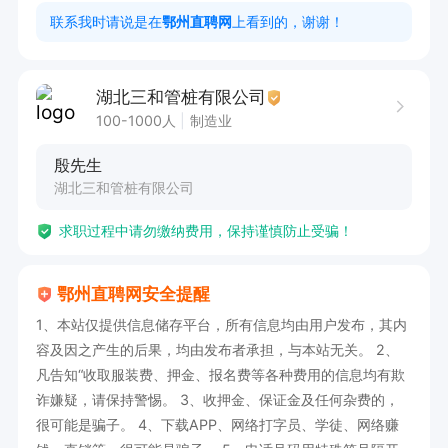
制。  

联系我时请说是在
鄂州直聘网
上看到的，谢谢！
3. 身体健康，具备良好的责任心和团队协作精
神。 

湖北三和管桩有限公司
100-1000人
制造业
点击屏幕下申请职位，创建并且投递简历，再打电
殷先生
话或在线聊，即可与企业联系！
湖北三和管桩有限公司
求职过程中请勿缴纳费用，保持谨慎防止受骗！
鄂州直聘网安全提醒
1、本站仅提供信息储存平台，所有信息均由用户发布，其内
容及因之产生的后果，均由发布者承担，与本站无关。 2、
凡告知“收取服装费、押金、报名费等各种费用的信息均有欺
诈嫌疑，请保持警惕。 3、收押金、保证金及任何杂费的，
很可能是骗子。 4、下载APP、网络打字员、学徒、网络赚