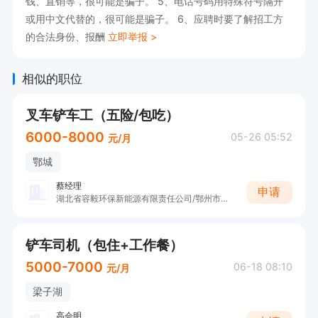
钱、直销等，很可能是骗子。 5、电话号码用特殊符号隔开
或用中文代替的，很可能是骗子。 6、应聘时要了解招工方
的合法身份、报酬
立即举报 >
相似的职位
叉车铲车工（五险/包吃）
6000-8000
05-26 05:52
元/月
鄂城
蔡经理
申请
湖北省容毅环保新能源有限责任公司/鄂州市容创再生资源有限公司
铲车司机（包住+工作餐）
5000-7000
06-18 08:10
元/月
梁子湖
高会明