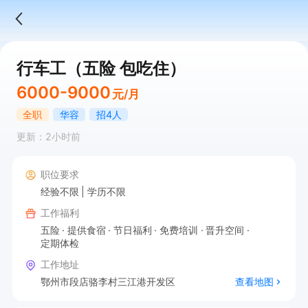
行车工（五险 包吃住）
6000-9000
元/月
全职
华容
招4人
更新：2小时前
职位要求
经验不限
学历不限
工作福利
五险
提供食宿
节日福利
免费培训
晋升空间
定期体检
工作地址
鄂州市段店骆李村三江港开发区
查看地图