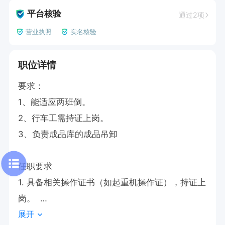
平台核验
通过2项
营业执照
实名核验
职位详情
要求：

1、能适应两班倒。

2、行车工需持证上岗。

3、负责成品库的成品吊卸

任职要求  

1. 具备相关操作证书（如起重机操作证），持证上
岗。  

展开
2. 有相关工作经验者优先，能适应两班倒工作