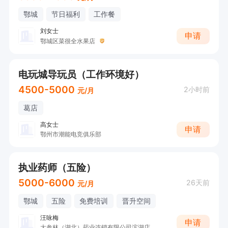
鄂城
节日福利
工作餐
刘女士
申请
鄂城区菜很全水果店
电玩城导玩员（工作环境好）
4500-5000
2小时前
元/月
葛店
高女士
申请
鄂州市潮能电竞俱乐部
执业药师（五险）
5000-6000
26天前
元/月
鄂城
五险
免费培训
晋升空间
汪咏梅
申请
大参林（湖北）药业连锁有限公司滨湖店