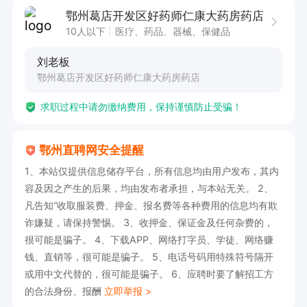
（晚班至22：00）；营业员开始工资3000元（没
鄂州葛店开发区好药师仁康大药房药店
有社保），后期根据业绩能力涨。
10人以下
医疗、药品、器械、保健品
刘老板
鄂州葛店开发区好药师仁康大药房药店
求职过程中请勿缴纳费用，保持谨慎防止受骗！
鄂州直聘网安全提醒
1、本站仅提供信息储存平台，所有信息均由用户发布，其内
容及因之产生的后果，均由发布者承担，与本站无关。 2、
凡告知“收取服装费、押金、报名费等各种费用的信息均有欺
诈嫌疑，请保持警惕。 3、收押金、保证金及任何杂费的，
很可能是骗子。 4、下载APP、网络打字员、学徒、网络赚
钱、直销等，很可能是骗子。 5、电话号码用特殊符号隔开
或用中文代替的，很可能是骗子。 6、应聘时要了解招工方
的合法身份、报酬
立即举报 >