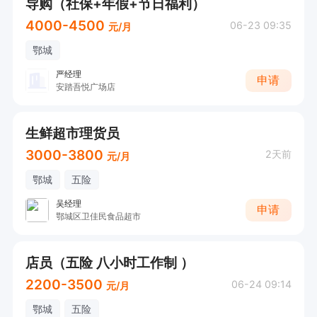
导购（社保+年假+节日福利）
4000-4500
06-23 09:35
元/月
鄂城
严经理
申请
安踏吾悦广场店
生鲜超市理货员
3000-3800
2天前
元/月
鄂城
五险
吴经理
申请
鄂城区卫佳民食品超市
店员（五险 八小时工作制 ）
2200-3500
06-24 09:14
元/月
鄂城
五险