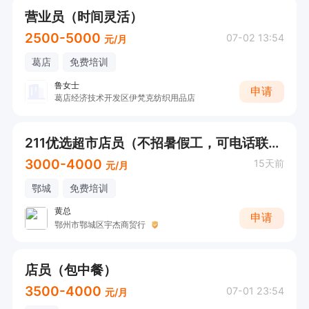
营业员（时间灵活）
2500-5000
07-02 13:54
元/月
葛店
免费培训
鲁女士
申请
葛店经济技术开发区伊梵克纺织用品店
211优选超市店员（不招暑假工，可电话联系）
3000-4000
15天前
元/月
鄂城
免费培训
黄总
申请
鄂州市鄂城区宇杰商贸行
店员（包中餐）
3500-4000
07-01 23:54
元/月