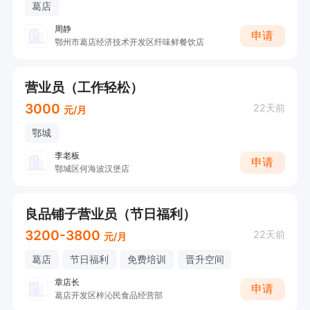
葛店
周静
申请
鄂州市葛店经济技术开发区纤味鲜餐饮店
营业员（工作轻松）
3000
22天前
元/月
鄂城
李老板
申请
鄂城区何海波汉堡店
良品铺子营业员（节日福利）
3200-3800
22天前
元/月
葛店
节日福利
免费培训
晋升空间
章店长
申请
葛店开发区梓沁民食品经营部