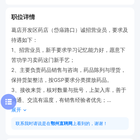
职位详情
葛店开发区药店（岱庙路口）诚招营业员，要求及
待遇如下：

1、招营业员，新手要求学习记忆能力好，愿意下
苦功学习卖药这门新手艺；

2、主要负责药品销售与咨询，药品陈列与理货，
保持货架整洁，按GSP要求分类摆放药品。

3、接收来货，核对数量与批号，上架入库，善于
沟通、交流有温度，有销售经验者优先；

展开
4、能自由支配时间，听从药店的时间安排；

5、能简单操作电脑，视力好；

联系我时请说是在
鄂州直聘网
上看到的，谢谢！
6、一天工作8小时，半个月白班，半个月晚班