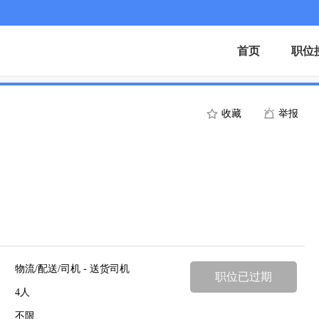
首页
职位
收藏
举报
物流/配送/司机 - 送货司机
职位已过期
4人
不限