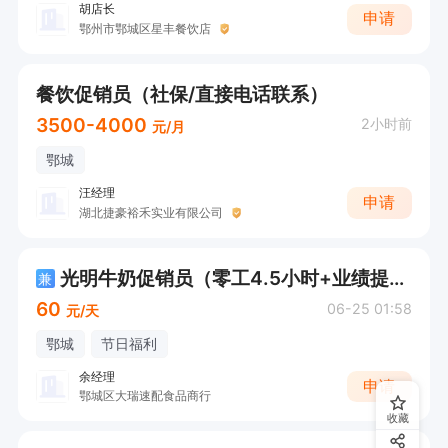
胡店长
申请
鄂州市鄂城区星丰餐饮店
餐饮促销员（社保/直接电话联系）
3500-4000
2小时前
元/月
鄂城
汪经理
申请
湖北捷豪裕禾实业有限公司
光明牛奶促销员（零工4.5小时+业绩提成）
兼
60
06-25 01:58
元/天
鄂城
节日福利
余经理
申请
鄂城区大瑞速配食品商行
收藏