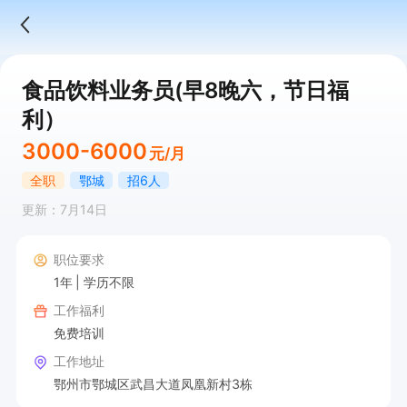
食品饮料业务员(早8晚六，节日福
利）
3000-6000
元/月
全职
鄂城
招6人
更新：7月14日
职位要求
1年
学历不限
工作福利
免费培训
工作地址
鄂州市鄂城区武昌大道凤凰新村3栋