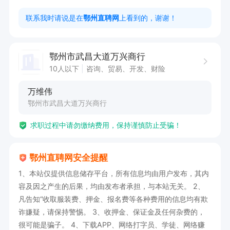
1. 具备良好的沟通协调能力，能够与客户有效交
联系我时请说是在
鄂州直聘网
上看到的，谢谢！
流。

2. 熟悉食品饮料行业销售流程者优先考虑。

鄂州市武昌大道万兴商行
10人以下
咨询、贸易、开发、财险
上班时间：早八晚六，中间休息2小时

万维伟
鄂州市武昌大道万兴商行
点击屏幕下申请职位，创建并且投递简历，再打电
求职过程中请勿缴纳费用，保持谨慎防止受骗！
话或在线聊，即可与企业联系
鄂州直聘网安全提醒
1、本站仅提供信息储存平台，所有信息均由用户发布，其内
容及因之产生的后果，均由发布者承担，与本站无关。 2、
凡告知“收取服装费、押金、报名费等各种费用的信息均有欺
诈嫌疑，请保持警惕。 3、收押金、保证金及任何杂费的，
很可能是骗子。 4、下载APP、网络打字员、学徒、网络赚