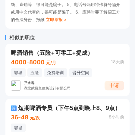
钱、直销等，很可能是骗子。 5、电话号码用特殊符号隔开
或用中文代替的，很可能是骗子。 6、应聘时要了解招工方
的合法身份、报酬
立即举报 >
相似的职位
啤酒销售（五险+可零工+提成）
4000-8000
18天前
元/月
鄂城
五险
免费培训
晋升空间
尹永春
申请
湖北武昌鱼建筑设计有限公司
短期啤酒专员（下午5点到晚上8、9点）
兼
36-48
8小时前
元/次
鄂城