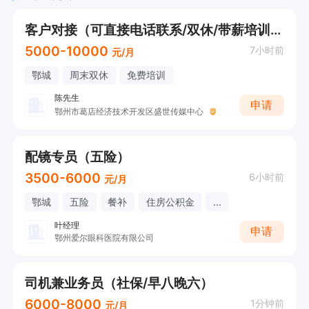
客户对接（可直接电话联系/双休/带薪培训/业绩提成）
5000-10000
7小时前
元/月
鄂城
周末双休
免费培训
陈先生
申请
鄂州市葛店经济技术开发区盛世传媒中心
配镜专员（五险）
3500-6000
6小时前
元/月
鄂城
五险
餐补
住房公积金
...
叶经理
申请
鄂州爱尔眼科医院有限公司
司机兼业务员（社保/早八晚六）
6000-8000
1分钟前
元/月