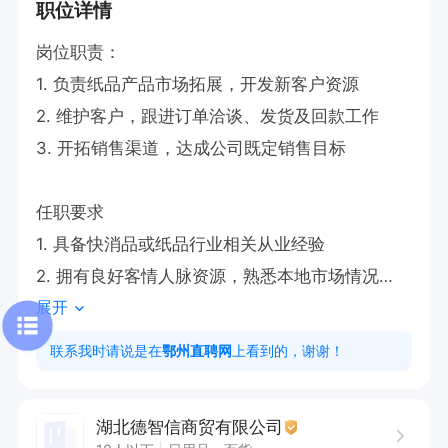
职位详情
岗位职责：

1. 负责纸品产品市场拓展，开发新客户资源

2. 维护客户，跟进订单洽谈、发货及回款工作

3. 开拓销售渠道，达成公司既定销售目标

任职要求

1. 具备快消品或纸品行业相关从业经验

2. 拥有良好客情人脉资源，熟悉本地市场情况

展开
3. 沟通洽谈能力出色，工作踏实负责，能抗压，
具备市场开拓意识

联系我时请说是在
鄂州直聘网
上看到的，谢谢！
联系我时请说明是从鄂州直聘网上看到的，谢谢！

湖北德智信商贸有限公司
点击屏幕下申请职位，创建并且投递简历，再打电