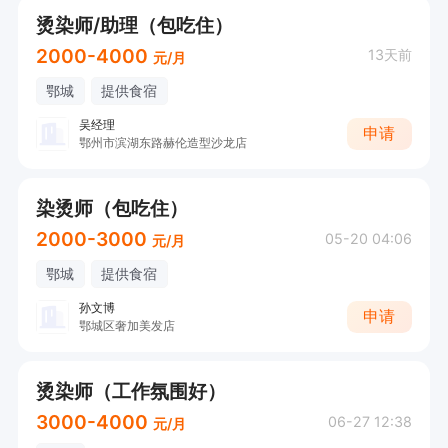
烫染师/助理（包吃住）
2000-4000
13天前
元/月
鄂城
提供食宿
吴经理
申请
鄂州市滨湖东路赫伦造型沙龙店
染烫师（包吃住）
2000-3000
05-20 04:06
元/月
鄂城
提供食宿
孙文博
申请
鄂城区奢加美发店
烫染师（工作氛围好）
3000-4000
06-27 12:38
元/月