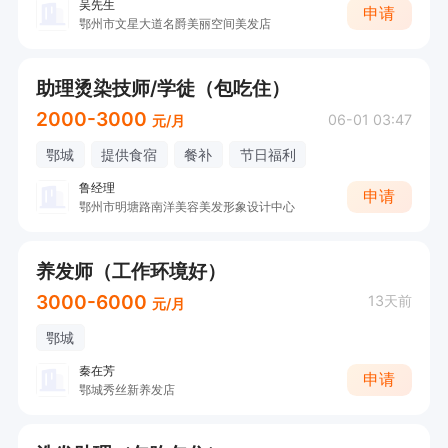
吴先生
申请
鄂州市文星大道名爵美丽空间美发店
助理烫染技师/学徒（包吃住）
2000-3000
06-01 03:47
元/月
鄂城
提供食宿
餐补
节日福利
鲁经理
申请
鄂州市明塘路南洋美容美发形象设计中心
养发师（工作环境好）
3000-6000
13天前
元/月
鄂城
秦在芳
申请
鄂城秀丝新养发店