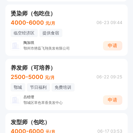
烫染师（包吃住）
4000-6000
06-23 09:44
元/月
临空经济区
提供食宿
陶加琪
申请
鄂州市骋磊飞翔美发有限公司
养发师（可培养）
2500-5000
06-22 09:25
元/月
鄂城
节日福利
免费培训
吕经理
申请
鄂城区草色草香美发中心
发型师（包吃）
4000-6000
06-17 03:53
元/月