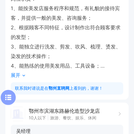
1、能按美发店服务程序和规范，有礼貌的接待宾
客，并提供一般的美发、咨询服务；

2、根据顾客不同特征，设计制作出符合顾客要求
的发型；

3、能独立进行洗发、剪发、吹风、梳理、烫发、
染发的技术操作；

4、能熟练的使用美发用品、工具设备；

展开
任职资格：

联系我时请说是在
鄂州直聘网
上看到的，谢谢！
1、形象好气质佳，熟练当代时尚美发技术；

2、沟通能力好，能够为顾客提供优质服务。

鄂州市滨湖东路赫伦造型沙龙店
10人以下
旅游、餐饮、娱乐、休闲
联系我时请说明是从鄂州直聘网上看到的，谢谢！

吴经理
点击屏幕下申请职位，创建并且投递简历，再打电