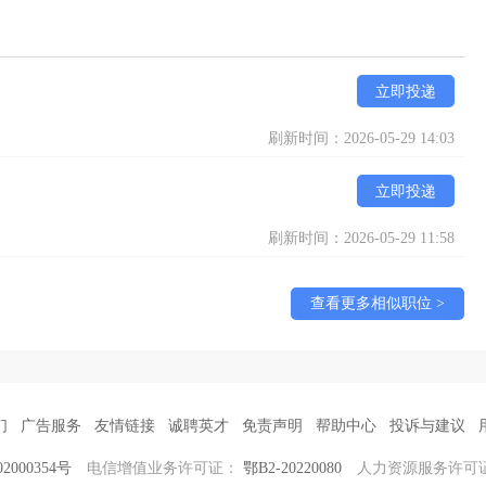
立即投递
刷新时间：2026-05-29 14:03
立即投递
刷新时间：2026-05-29 11:58
查看更多相似职位 >
们
广告服务
友情链接
诚聘英才
免责声明
帮助中心
投诉与建议
2000354号
电信增值业务许可证：
鄂B2-20220080
人力资源服务许可