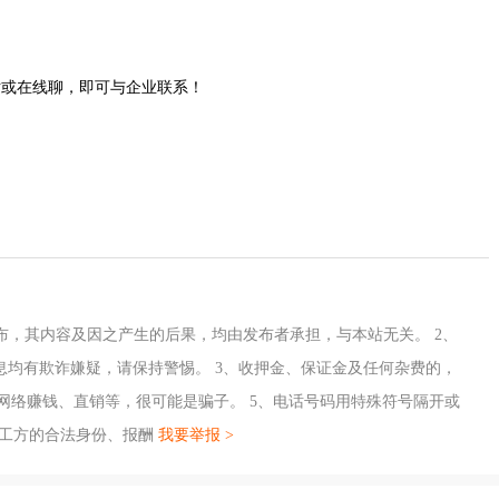
话或在线聊，即可与企业联系！
布，其内容及因之产生的后果，均由发布者承担，与本站无关。 2、
息均有欺诈嫌疑，请保持警惕。 3、收押金、保证金及任何杂费的，
、网络赚钱、直销等，很可能是骗子。 5、电话号码用特殊符号隔开或
招工方的合法身份、报酬
我要举报 >