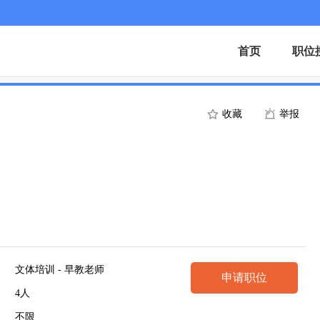
首页
职位
收藏
举报
文体培训 - 早教老师
申请职位
4人
不限