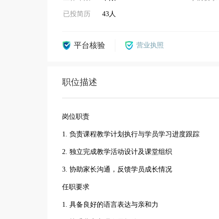
已投简历
43人
平台核验
营业执照
职位描述
岗位职责
1. 负责课程教学计划执行与学员学习进度跟踪
2. 独立完成教学活动设计及课堂组织
3. 协助家长沟通，反馈学员成长情况
任职要求
1. 具备良好的语言表达与亲和力