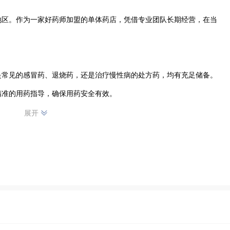
地区。作为一家好药师加盟的单体药店，凭借专业团队长期经营，在当
是常见的感冒药、退烧药，还是治疗慢性病的处方药，均有充足储备。
准的用药指导，确保用药安全有效。

展开
质的产品和贴心的服务赢得了顾客的信赖与好评。在这里，顾客不仅能
论是疾病预防、康复护理，还是用药注意事项，专业团队都能给予详细
店将继续深耕医药领域，不断提升服务质量，为当地居民的健康保驾护