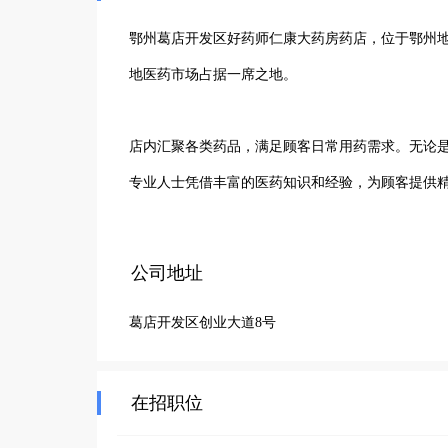
鄂州葛店开发区好药师仁康大药房药店，位于鄂州
地医药市场占据一席之地。

店内汇聚各类药品，满足顾客日常用药需求。无论
专业人士凭借丰富的医药知识和经验，为顾客提供精
药店始终秉持“诚信经营、服务至上”的理念，以优
公司地址
买到放心药，还能享受到专业的健康咨询服务。无
葛店开发区创业大道8号
解答。未来，鄂州葛店开发区好药师仁康大药房药
航，成为大家身边值得信赖的健康守护者。
在招职位