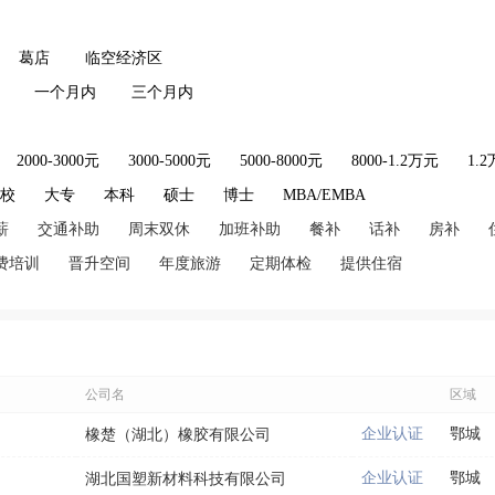
葛店
临空经济区
一个月内
三个月内
2000-3000元
3000-5000元
5000-8000元
8000-1.2万元
1.
技校
大专
本科
硕士
博士
MBA/EMBA
薪
交通补助
周末双休
加班补助
餐补
话补
房补
费培训
晋升空间
年度旅游
定期体检
提供住宿
公司名
区域
企业认证
鄂城
橡楚（湖北）橡胶有限公司
企业认证
鄂城
湖北国塑新材料科技有限公司