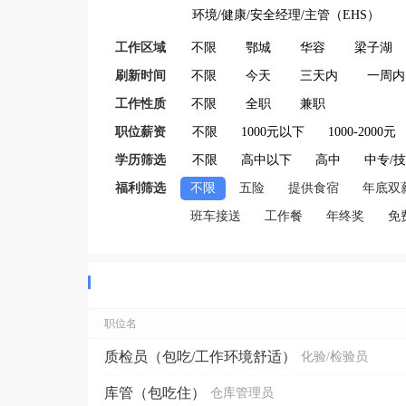
环境/健康/安全经理/主管（EHS）
工作区域
不限
鄂城
华容
梁子湖
刷新时间
不限
今天
三天内
一周内
工作性质
不限
全职
兼职
职位薪资
不限
1000元以下
1000-2000元
学历筛选
不限
高中以下
高中
中专/
福利筛选
不限
五险
提供食宿
年底双
班车接送
工作餐
年终奖
免
职位名
质检员（包吃/工作环境舒适）
化验/检验员
库管（包吃住）
仓库管理员