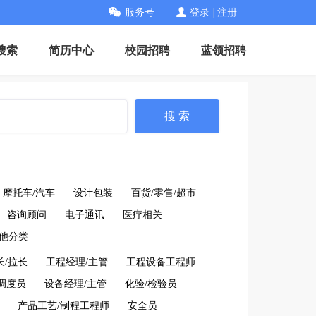
服务号
登录
|
注册
搜索
简历中心
校园招聘
蓝领招聘
搜 索
摩托车/汽车
设计包装
百货/零售/超市
咨询顾问
电子通讯
医疗相关
他分类
长/拉长
工程经理/主管
工程设备工程师
调度员
设备经理/主管
化验/检验员
产品工艺/制程工程师
安全员