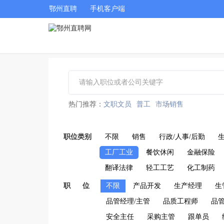
鄂州直聘
手机客户端
热门推荐：
文职文员
普工
市场销售
职位类别
不限
销售
行政/人事/后勤
工厂工业
餐饮休闲
金融保险
翻译法律
轻工工艺
化工制药
职 位
不限
产品开发
生产经理
生
品管经理/主管
品质工程师
品
安全主任
采购主管
跟单员