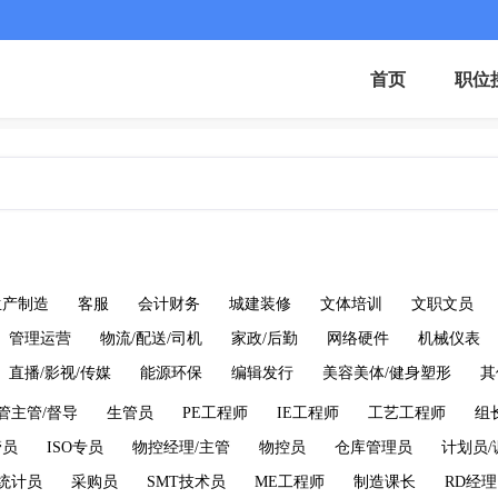
首页
职位
生产制造
客服
会计财务
城建装修
文体培训
文职文员
管理运营
物流/配送/司机
家政/后勤
网络硬件
机械仪表
直播/影视/传媒
能源环保
编辑发行
美容美体/健身塑形
其
管主管/督导
生管员
PE工程师
IE工程师
工艺工程师
组
管员
ISO专员
物控经理/主管
物控员
仓库管理员
计划员/
统计员
采购员
SMT技术员
ME工程师
制造课长
RD经理